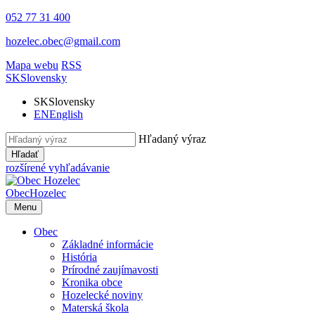
052 77 31 400
hozelec.obec@gmail.com
Mapa webu
RSS
SK
Slovensky
SK
Slovensky
EN
English
Hľadaný výraz
Hľadať
rozšírené vyhľadávanie
Obec
Hozelec
Menu
Obec
Základné informácie
História
Prírodné zaujímavosti
Kronika obce
Hozelecké noviny
Materská škola