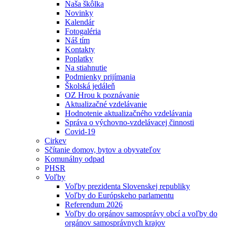
Naša škôlka
Novinky
Kalendár
Fotogaléria
Náš tím
Kontakty
Poplatky
Na stiahnutie
Podmienky prijímania
Školská jedáleň
OZ Hrou k poznávanie
Aktualizačné vzdelávanie
Hodnotenie aktualizačného vzdelávania
Správa o výchovno-vzdelávacej činnosti
Covid-19
Cirkev
Sčítanie domov, bytov a obyvateľov
Komunálny odpad
PHSR
Voľby
Voľby prezidenta Slovenskej republiky
Voľby do Európskeho parlamentu
Referendum 2026
Voľby do orgánov samosprávy obcí a voľby do
orgánov samosprávnych krajov