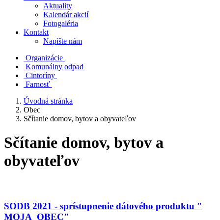
Aktuality
Kalendár akcií
Fotogaléria
Kontakt
Napíšte nám
Organizácie
Komunálny odpad
Cintoríny
Farnosť
Úvodná stránka
Obec
Sčítanie domov, bytov a obyvateľov
Sčítanie domov, bytov a
obyvateľov
SODB 2021 - sprístupnenie dátového produktu "
MOJA OBEC"