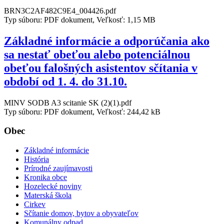
BRN3C2AF482C9E4_004426.pdf
Typ súboru: PDF dokument, Veľkosť: 1,15 MB
Základné informácie a odporúčania ako
sa nestať obeťou alebo potenciálnou
obeťou falošných asistentov sčítania v
období od 1. 4. do 31.10.
MINV SODB A3 scitanie SK (2)(1).pdf
Typ súboru: PDF dokument, Veľkosť: 244,42 kB
Obec
Základné informácie
História
Prírodné zaujímavosti
Kronika obce
Hozelecké noviny
Materská škola
Cirkev
Sčítanie domov, bytov a obyvateľov
Komunálny odpad