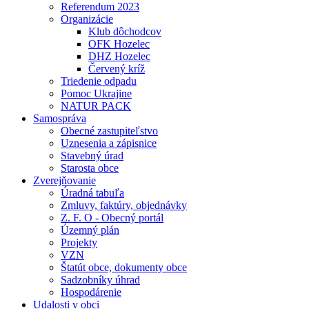
Referendum 2023
Organizácie
Klub dôchodcov
OFK Hozelec
DHZ Hozelec
Červený kríž
Triedenie odpadu
Pomoc Ukrajine
NATUR PACK
Samospráva
Obecné zastupiteľstvo
Uznesenia a zápisnice
Stavebný úrad
Starosta obce
Zverejňovanie
Úradná tabuľa
Zmluvy, faktúry, objednávky
Z. F. O - Obecný portál
Územný plán
Projekty
VZN
Štatút obce, dokumenty obce
Sadzobníky úhrad
Hospodárenie
Udalosti v obci